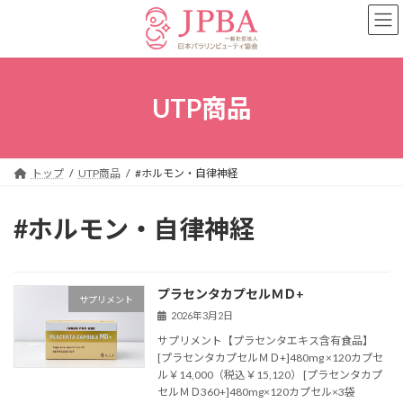
コ
ナ
ン
ビ
テ
ゲ
ン
ー
ツ
シ
へ
ョ
UTP商品
ス
ン
キ
に
ッ
移
プ
動
トップ
UTP商品
#ホルモン・自律神経
#ホルモン・自律神経
プラセンタカプセルＭＤ+
サプリメント
2026年3月2日
サプリメント【プラセンタエキス含有食品】
[プラセンタカプセルＭＤ+]480mg ×120カプセ
ル￥14,000（税込￥15,120） [プラセンタカプ
セルＭＤ360+]480mg×120カプセル×3袋