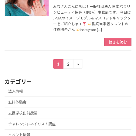
みなさんこんにちは！一般社団法人 日本パラリ
ンビューティ協会（JPBA）事務局です。 今日は
JPBAのイメージモデル＆マスコットキャラクタ
ーをご紹介します
難病当事者タレントの
江夏明希さん
Instagram […]
続きを読む
投
1
2
»
固
固
定
定
稿
ペ
ペ
カテゴリー
ー
ー
の
ジ
ジ
法人情報
ペ
無料体験会
ー
支援学校出前授業
ジ
送
チャレンジドネイリスト講座
イベント情報