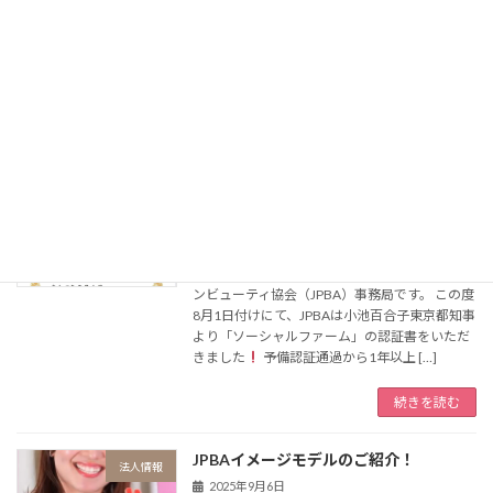
みなさんこんにちは！一般社団法人 日本パラリ
ンビューティ協会（JPBA）事務局です。
お知
らせ
10/18(土)愛知県で開催の「障害者ワーク
フェア2025」 にJPBAが出展いたします
当日
はエグゼクティブディレク […]
続きを読む
JPBAが「ソーシャルファーム」認証企
法人情報
業となりました！
2025年9月17日
みなさんこんにちは！一般社団法人 日本パラリ
ンビューティ協会（JPBA）事務局です。 この度
8月1日付けにて、JPBAは小池百合子東京都知事
より「ソーシャルファーム」の認証書をいただ
きました
予備認証通過から1年以上 […]
続きを読む
JPBAイメージモデルのご紹介！
法人情報
2025年9月6日