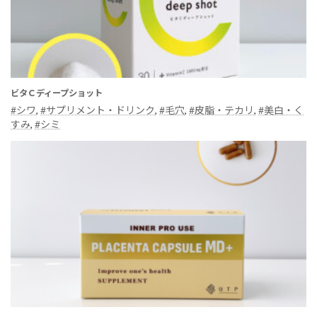
ビタＣディープショット
#シワ
, 
#サプリメント・ドリンク
, 
#毛穴
, 
#皮脂・テカリ
, 
#美白・く
すみ
, 
#シミ