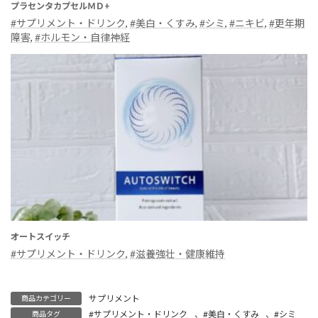
プラセンタカプセルＭＤ+
#サプリメント・ドリンク
, 
#美白・くすみ
, 
#シミ
, 
#ニキビ
, 
#更年期
障害
, 
#ホルモン・自律神経
オートスイッチ
#サプリメント・ドリンク
, 
#滋養強壮・健康維持
サプリメント
商品カテゴリー
#サプリメント・ドリンク
、
#美白・くすみ
、
#シミ
商品タグ