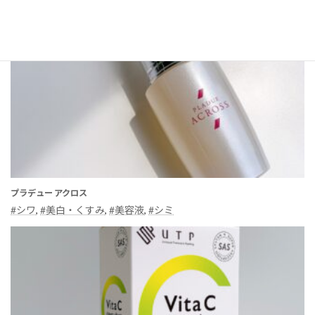
プラデュー アクロス
#シワ
, 
#美白・くすみ
, 
#美容液
, 
#シミ